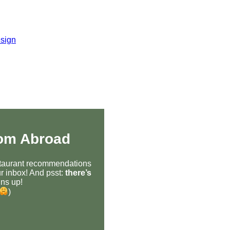
sign
rom Abroad
estaurant recommendations
r inbox! And psst:
there’s
ns up!
)