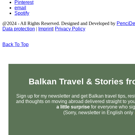
Pinterest
email
Spotify
@2024 - All Rights Reserved. Designed and Developed by
PenciDe
Data protection
|
Imprint
|
Privacy Policy
Back To Top
Balkan Travel & Stories f
Sign up for my newsletter and get Balkan travel tips, r
and thoughts on moving abroad delivered straight to you
a little surprise
for everyone who sig
(Sorry, newsletter in English only