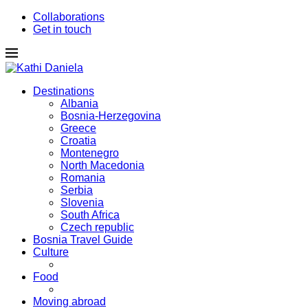
Collaborations
Get in touch
Destinations
Albania
Bosnia-Herzegovina
Greece
Croatia
Montenegro
North Macedonia
Romania
Serbia
Slovenia
South Africa
Czech republic
Bosnia Travel Guide
Culture
Food
Moving abroad