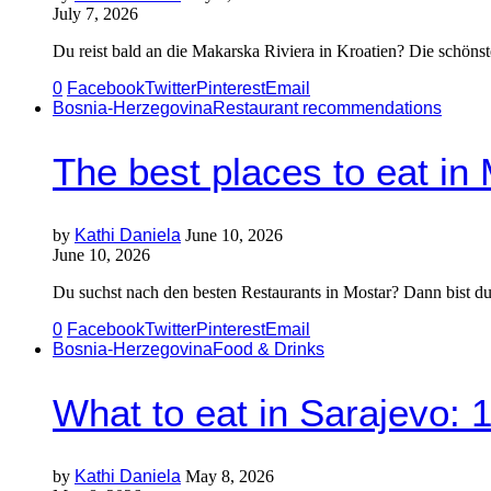
July 7, 2026
Du reist bald an die Makarska Riviera in Kroatien? Die schöns
0
Facebook
Twitter
Pinterest
Email
Bosnia-Herzegovina
Restaurant recommendations
The best places to eat in
by
Kathi Daniela
June 10, 2026
June 10, 2026
Du suchst nach den besten Restaurants in Mostar? Dann bist du
0
Facebook
Twitter
Pinterest
Email
Bosnia-Herzegovina
Food & Drinks
What to eat in Sarajevo: 
by
Kathi Daniela
May 8, 2026