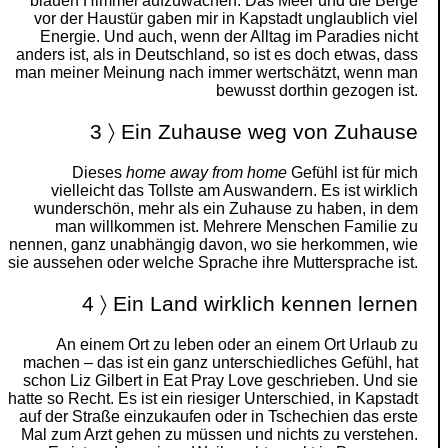
blauen Himmel aufzuwachen. Das Meer und die Berge
vor der Haustür gaben mir in Kapstadt unglaublich viel
Energie. Und auch, wenn der Alltag im Paradies nicht
anders ist, als in Deutschland, so ist es doch etwas, dass
man meiner Meinung nach immer wertschätzt, wenn man
bewusst dorthin gezogen ist.
3 〉 Ein Zuhause weg von Zuhause
Dieses
home away from home
Gefühl ist für mich
vielleicht das Tollste am Auswandern. Es ist wirklich
wunderschön, mehr als ein Zuhause zu haben, in dem
man willkommen ist. Mehrere Menschen Familie zu
nennen, ganz unabhängig davon, wo sie herkommen, wie
sie aussehen oder welche Sprache ihre Muttersprache ist.
4 〉 Ein Land wirklich kennen lernen
An einem Ort zu leben oder an einem Ort Urlaub zu
machen – das ist ein ganz unterschiedliches Gefühl, hat
schon Liz Gilbert in Eat Pray Love geschrieben. Und sie
hatte so Recht. Es ist ein riesiger Unterschied, in Kapstadt
auf der Straße einzukaufen oder in Tschechien das erste
Mal zum Arzt gehen zu müssen und nichts zu verstehen.