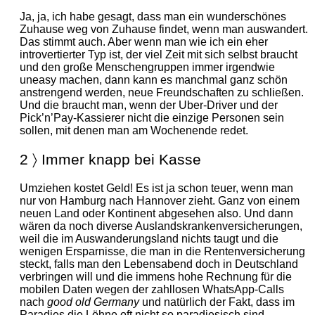
Ja, ja, ich habe gesagt, dass man ein wunderschönes
Zuhause weg von Zuhause findet, wenn man auswandert.
Das stimmt auch. Aber wenn man wie ich ein eher
introvertierter Typ ist, der viel Zeit mit sich selbst braucht
und den große Menschengruppen immer irgendwie
uneasy machen, dann kann es manchmal ganz schön
anstrengend werden, neue Freundschaften zu schließen.
Und die braucht man, wenn der Uber-Driver und der
Pick’n’Pay-Kassierer nicht die einzige Personen sein
sollen, mit denen man am Wochenende redet.
2 〉 Immer knapp bei Kasse
Umziehen kostet Geld! Es ist ja schon teuer, wenn man
nur von Hamburg nach Hannover zieht. Ganz von einem
neuen Land oder Kontinent abgesehen also. Und dann
wären da noch diverse Auslandskrankenversicherungen,
weil die im Auswanderungsland nichts taugt und die
wenigen Ersparnisse, die man in die Rentenversicherung
steckt, falls man den Lebensabend doch in Deutschland
verbringen will und die immens hohe Rechnung für die
mobilen Daten wegen der zahllosen WhatsApp-Calls
nach
good old Germany
und natürlich der Fakt, dass
im
Paradies die Löhne oft nicht so paradiesisch sind…