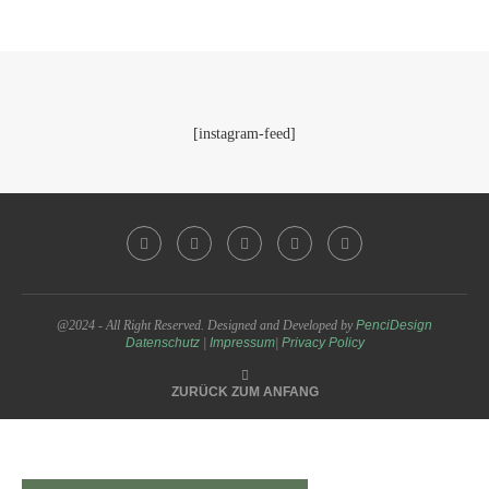
[instagram-feed]
@2024 - All Right Reserved. Designed and Developed by
PenciDesign
Datenschutz
|
Impressum
|
Privacy Policy
ZURÜCK ZUM ANFANG