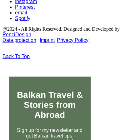
Instagram
Pinterest
email
Spotify
@2024 - All Rights Reserved. Designed and Developed by
PenciDesign
Data protection
|
Imprint
|
Privacy Policy
Back To Top
Balkan Travel &
Stories from
Abroad
Sign up for my newsletter and
get Balkan travel tips,