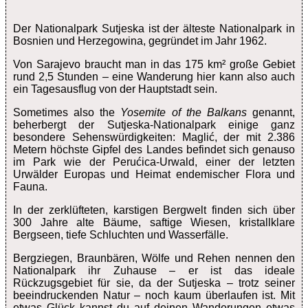
Der Nationalpark Sutjeska ist der älteste Nationalpark in
Bosnien und Herzegowina, gegründet im Jahr 1962.
Von Sarajevo braucht man in das
175 km² große Gebiet
rund 2,5 Stunden – eine Wanderung hier kann also auch
ein Tagesausflug von der Hauptstadt sein.
Sometimes also the
Yosemite of the Balkans
genannt,
beherbergt der Sutjeska-Nationalpark einige ganz
besondere Sehenswürdigkeiten:
Maglić, der mit 2.386
Metern höchste Gipfel des Landes befindet sich genauso
im Park wie der Perućica-Urwald, einer der letzten
Urwälder Europas und Heimat endemischer Flora und
Fauna.
In der zerklüfteten, karstigen Bergwelt finden sich über
300 Jahre alte Bäume, saftige Wiesen, kristallklare
Bergseen, tiefe Schluchten und Wasserfälle.
Bergziegen, Braunbären, Wölfe und Rehen nennen den
Nationalpark ihr Zuhause – er ist das ideale
Rückzugsgebiet für sie, da der Sutjeska – trotz seiner
beeindruckenden Natur – noch kaum überlaufen ist. Mit
etwas Glück kannst du auf deinen Wanderungen etwas