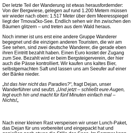
Der letzte Teil der Wanderung ist etwas herausfordernder:
Von der Bergwiese, gelegen auf rund 1.200 Metern müssen
wir wieder nach oben: 1.517 Meter über dem Meeresspiegel
liegt der Trnovačko-See. Endlich sehen wir ihn zwischen den
Bäumen glitzern – und treten aus dem Wald heraus.
Noch immer ist uns erst eine andere Gruppe Wanderer
begegnet und die einzigen anderen Touristen, die wir am
See sehen, sind zwei deutsche Wanderer, die gerade eben
ihren Eintritt bezahlt haben. Einen Euro kostet der Zugang
zum See. Bezahlt wird er beim Bergsteigerverein, der hier
auch die Pässe kontrolliert. Wir kaufen uns kaltes Bier,
selbstgemachten Saft und lassen uns am Seeufer auf einer
der Bänke nieder.
„
Ist das hier nicht das Paradies?“
, fragt Dejan, unser
Wanderführer und seufzt. „
Und jetzt – schließt eure Augen,
legt euch hin und macht für fünf Minuten einfach mal –
Nichts!
„
Nach einer kleinen Rast verspeisen wir unser Lunch-Paket,
das Dejan für uns vorbereitet und eingepackt hat und