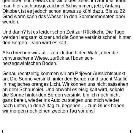
genießen noch etwas die Stille des Sees. Im Sommer kann
man hier auch ausgezeichnet Schwimmen, jetzt, Anfang
Oktober, ist es jedoch schon etwas zu kühl dazu. Bis zu 22
Grad warm kann das Wasser in den Sommermonaten aber
werden.
Und dann? Ist es leider schon Zeit zur Rückkehr. Die Tage
werden langsam kürzer und die Sonne versinkt schnell hinter
den Bergen. Dann wird es kalt.
Also brechen wir auf – zurück durch den Wald, über die
verwunschene Wiese, zurück auf bosnisch-
herzegowinischen Boden.
Genau rechtzeitig kommen wir am Prijevor-Aussichtspunkt
an: Die Sonne versinkt hinter den Bergen und taucht Maglić
in magisches oranges Licht. Wir können uns nicht sattsehen
an dem Schauspiel. Und obwohl es eisig kalt wird, sobald
die Sonne hinter den Bergen versinkt, bin ich noch nicht
ganz bereit, wieder ins Auto zu steigen und mich wieder
nach unten, in den Alltag zu begeben … zum Glück haben
wir morgen noch einen zweiten Tag vor uns!