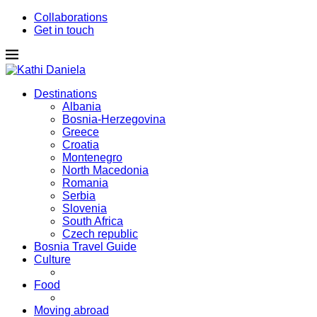
Collaborations
Get in touch
Destinations
Albania
Bosnia-Herzegovina
Greece
Croatia
Montenegro
North Macedonia
Romania
Serbia
Slovenia
South Africa
Czech republic
Bosnia Travel Guide
Culture
Food
Moving abroad