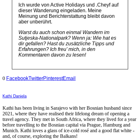
Ich wurde von Active Holidays und .Cheyf auf
dieser Wanderung eingeladen. Meine
Meinung und Berichterstattung bleibt davon
aber unberührt.
Warst du auch schon einmal Wandern im
Sutjeska-Nationalpark? Wenn ja: Wie hat es
dir gefallen? Hast du zusätzliche Tipps und
Erfahrungen? Ich freu’ mich, in den
Kommentaren davon zu lesen!
0
Facebook
Twitter
Pinterest
Email
Kathi Daniela
Kathi has been living in Sarajevo with her Bosnian husband since
2021, where they have realised their lifelong dream of opening a
travel agency. They met in South Africa, where they lived for a year
before travelling to the Bosnian capital via Prague, Hamburg and
Munich. Kathi loves a glass of ice-cold rosé and a good flat white -
and, of course, exploring the Balkans!