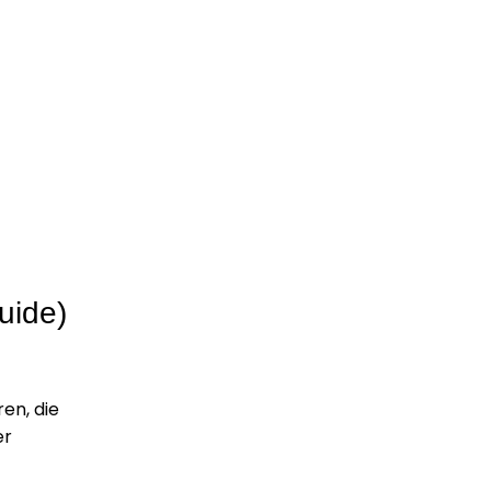
uide)
ren, die
er