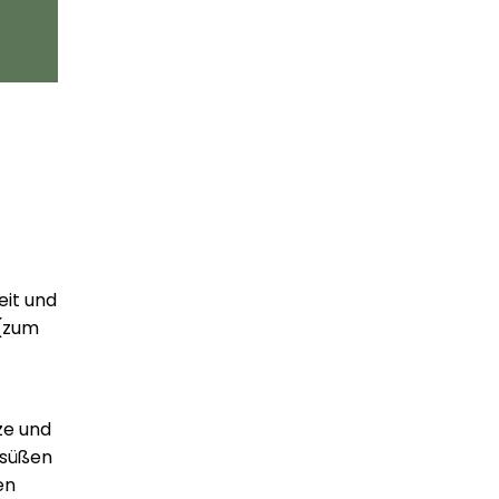
eit und
 (zum
ze und
r süßen
en