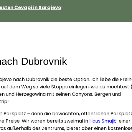
esten Ćevapi in Sarajevo
!
nach Dubrovnik
jevo nach Dubrovnik die beste Option. Ich liebe die Freih
nnst auf dem Weg so viele Stopps einlegen, wie du möchtest
ien und Herzegowina mit seinen Canyons, Bergen und
rip!
it Parkplatz – denn die bewachten, öffentlichen Parkplät
e Preise. Wir waren bereits zweimal in
Haus Smajić
, eine
etwas außerhalb des Zentrums, bietet aber einen kostenlos