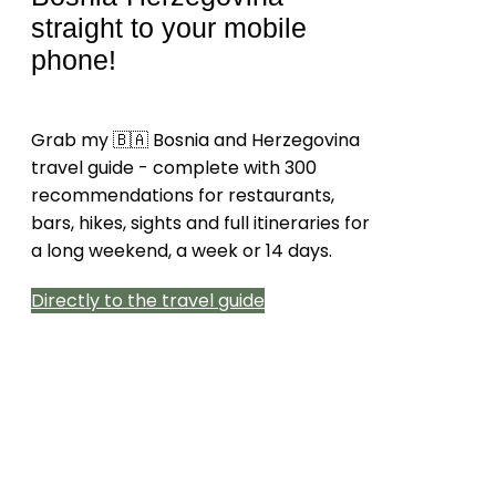
straight to your mobile
phone!
Grab my 🇧🇦 Bosnia and Herzegovina
travel guide - complete with 300
recommendations for restaurants,
bars, hikes, sights and full itineraries for
a long weekend, a week or 14 days.
Directly to the travel guide