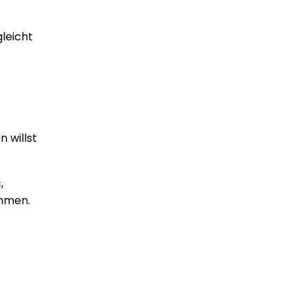
gleicht
n willst
,
immen.