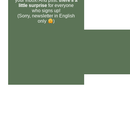
your inbox! And psst:
there’s a
little surprise
for everyone
who signs up!
(Sorry, newsletter in English
only
)