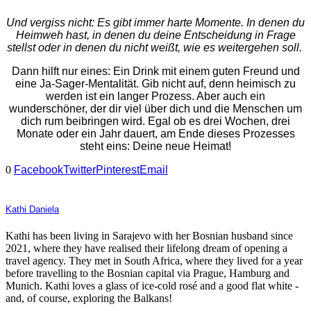
Und vergiss nicht: Es gibt immer harte Momente. In denen du
Heimweh hast, in denen du deine Entscheidung in Frage
stellst oder in denen du nicht weißt, wie es weitergehen soll.
Dann hilft nur eines: Ein Drink mit einem guten Freund und
eine Ja-Sager-Mentalität. Gib nicht auf, denn heimisch zu
werden ist ein langer Prozess. Aber auch ein
wunderschöner, der dir viel über dich und die Menschen um
dich rum beibringen wird. Egal ob es drei Wochen, drei
Monate oder ein Jahr dauert, am Ende dieses Prozesses
steht eins: Deine neue Heimat!
0
Facebook
Twitter
Pinterest
Email
Kathi Daniela
Kathi has been living in Sarajevo with her Bosnian husband since
2021, where they have realised their lifelong dream of opening a
travel agency. They met in South Africa, where they lived for a year
before travelling to the Bosnian capital via Prague, Hamburg and
Munich. Kathi loves a glass of ice-cold rosé and a good flat white -
and, of course, exploring the Balkans!