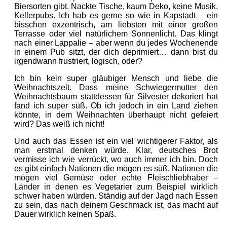
Biersorten gibt. Nackte Tische, kaum Deko, keine Musik,
Kellerpubs. Ich hab es gerne so wie in Kapstadt – ein
bisschen exzentrisch, am liebsten mit einer großen
Terrasse oder viel natürlichem Sonnenlicht. Das klingt
nach einer Lappalie – aber wenn du jedes Wochenende
in einem Pub sitzt, der dich deprimiert… dann bist du
irgendwann frustriert, logisch, oder?
Ich bin kein super gläubiger Mensch und liebe die
Weihnachtszeit. Dass meine Schwiegermutter den
Weihnachtsbaum stattdessen für Silvester dekoriert hat
fand ich super süß. Ob ich jedoch in ein Land ziehen
könnte, in dem Weihnachten überhaupt nicht gefeiert
wird? Das weiß ich nicht!
Und auch das Essen ist ein viel wichtigerer Faktor, als
man erstmal denken würde. Klar, deutsches Brot
vermisse ich wie verrückt, wo auch immer ich bin. Doch
es gibt einfach Nationen die mögen es süß, Nationen die
mögen viel Gemüse oder echte Fleischliebhaber –
Länder in denen es Vegetarier zum Beispiel wirklich
schwer haben würden. Ständig auf der Jagd nach Essen
zu sein, das nach deinem Geschmack ist, das macht auf
Dauer wirklich keinen Spaß.