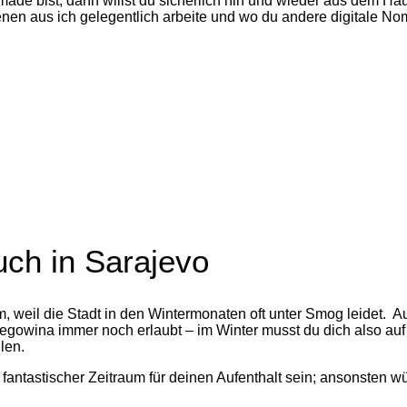
made bist, dann willst du sicherlich hin und wieder aus dem Ha
enen aus ich gelegentlich arbeite und wo du andere digitale N
uch in Sarajevo
em, weil die Stadt in den Wintermonaten oft unter Smog leidet.
egowina immer noch erlaubt – im Winter musst du dich also auf
len.
 fantastischer Zeitraum für deinen Aufenthalt sein; ansonsten w