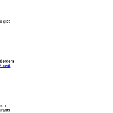
s gibt
Außerdem
oovit
,
chen
urants