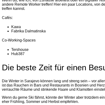
Wenn du, wie ich, von Zuhause arbeitest oder ein digitaler No
andere Remote Worker treffen! Hier ein paar Locations, von d
treffen kannst.
Cafés:
Kawa
Fabrika Dalmatinska
Co-Working-Spaces
Tershouse
Hub387
Die beste Zeit für einen Bes
Die Winter in Sarajevo können lang und streng sein – vor all
ist das Rauchen in Bars und Restaurants in Bosnien und Herz
verrauchte Räume und stinkende Haare und Klamotten einstel
Wenn du gerne Ski fährst, könnte der Winter aber trotzdem ein
eher Frühling, Sommer und Herbst empfehlen.