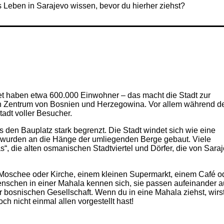
as Leben in Sarajevo wissen, bevor du hierher ziehst?
et haben etwa 600.000 Einwohner – das macht die Stadt zur
en Zentrum von Bosnien und Herzegowina. Vor allem während d
adt voller Besucher.
 den Bauplatz stark begrenzt. Die Stadt windet sich wie eine
 wurden an die Hänge der umliegenden Berge gebaut. Viele
“, die alten osmanischen Stadtviertel und Dörfer, die von Sara
r Moschee oder Kirche, einem kleinen Supermarkt, einem Café o
nschen in einer Mahala kennen sich, sie passen aufeinander a
r bosnischen Gesellschaft. Wenn du in eine Mahala ziehst, wirs
ch nicht einmal allen vorgestellt hast!