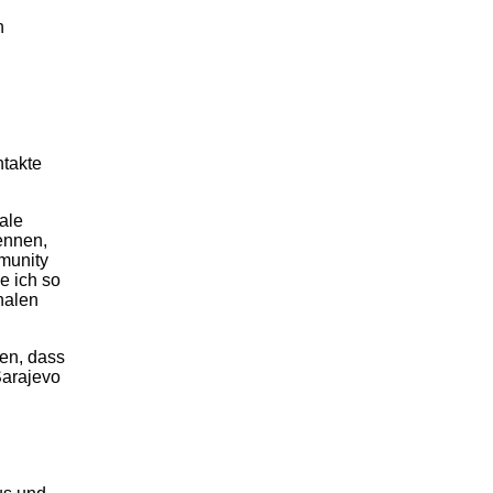
n
ntakte
nale
ennen,
mmunity
e ich so
nalen
en, dass
Sarajevo