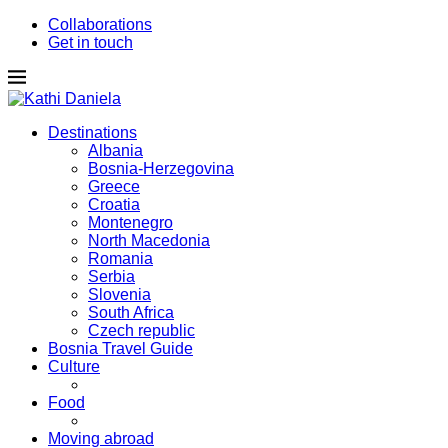
Collaborations
Get in touch
Destinations
Albania
Bosnia-Herzegovina
Greece
Croatia
Montenegro
North Macedonia
Romania
Serbia
Slovenia
South Africa
Czech republic
Bosnia Travel Guide
Culture
Food
Moving abroad