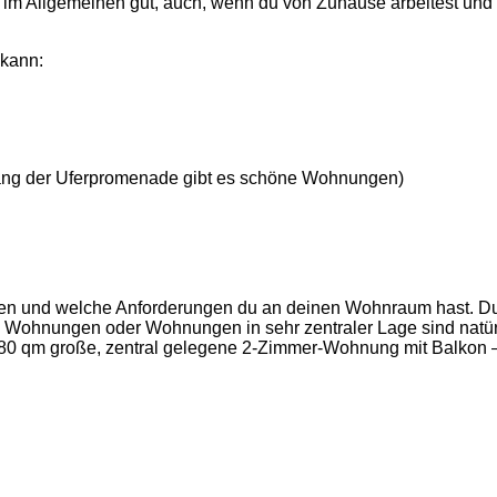
ist im Allgemeinen gut, auch, wenn du von Zuhause arbeitest und
 kann:
ntlang der Uferpromenade gibt es schöne Wohnungen)
geben und welche Anforderungen du an deinen Wohnraum hast. D
e Wohnungen oder Wohnungen in sehr zentraler Lage sind natür
nd 80 qm große, zentral gelegene 2-Zimmer-Wohnung mit Balkon 