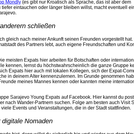
pp Mondly
(es gibt nur Kroatisch als Sprache, das ist aber dem
iefer eintauchen oder länger bleiben willst, macht eventuell ei
arajevo.
anderern schließen
ich gleich nach meiner Ankunft seinen Freunden vorgestellt hat.
imatstadt des Partners lebt, auch eigene Freundschaften und Ko
Die meisten Expats hier arbeiten für Botschaften oder internatio
alle kennen, lernst du höchstwahrscheinlich die ganze Gruppe k
n sich Expats hier auch mit lokalen Kollegen, sich der Expat-Co
ische in deinem Alter kennenzulernen. Im Grunde genommen hab
 Freunde meines Mannes kennen oder kannten meine internatio
ruppe Sarajevo Young Expats auf Facebook. Hier kannst du post
n oder nach Wander-Partnern suchen. Folge am besten auch Visit 
 viele Events und Veranstaltungen, die in der Stadt stattfinden.
 digitale Nomaden