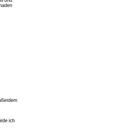
us und
omaden
 Außerdem
ürde ich