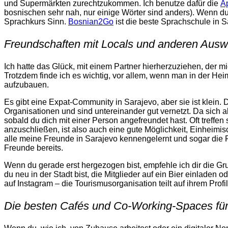
und Supermärkten zurechtzukommen. Ich benutze dafür die
A
bosnischen sehr nah, nur einige Wörter sind anders). Wenn du t
Sprachkurs Sinn.
Bosnian2Go
ist die beste Sprachschule in S
Freundschaften mit Locals und anderen Ausw
Ich hatte das Glück, mit einem Partner hierherzuziehen, der m
Trotzdem finde ich es wichtig, vor allem, wenn man in der He
aufzubauen.
Es gibt eine Expat-Community in Sarajevo, aber sie ist klein. 
Organisationen und sind untereinander gut vernetzt. Da sich 
sobald du dich mit einer Person angefreundet hast. Oft treffe
anzuschließen, ist also auch eine gute Möglichkeit, Einheim
alle meine Freunde in Sarajevo kennengelernt und sogar die
Freunde bereits.
Wenn du gerade erst hergezogen bist, empfehle ich dir die G
du neu in der Stadt bist, die Mitglieder auf ein Bier einlade
auf Instagram – die Tourismusorganisation teilt auf ihrem Profil
Die besten Cafés und Co-Working-Spaces für