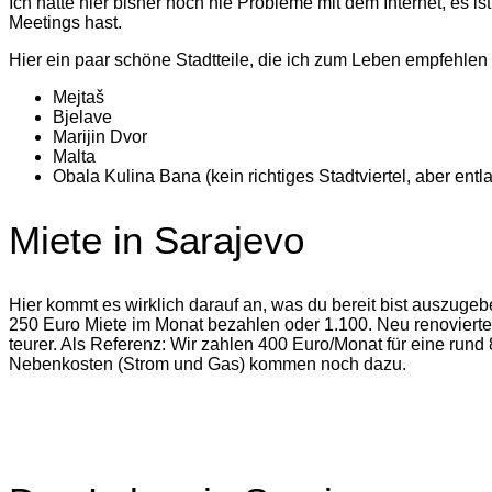
Ich hatte hier bisher noch nie Probleme mit dem Internet, es 
Meetings hast.
Hier ein paar schöne Stadtteile, die ich zum Leben empfehlen
Mejtaš
Bjelave
Marijin Dvor
Malta
Obala Kulina Bana (kein richtiges Stadtviertel, aber e
Miete in Sarajevo
Hier kommt es wirklich darauf an, was du bereit bist auszu
250 Euro Miete im Monat bezahlen oder 1.100. Neu renoviert
teurer. Als Referenz: Wir zahlen 400 Euro/Monat für eine ru
Nebenkosten (Strom und Gas) kommen noch dazu.