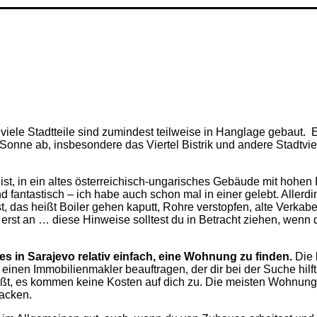
o
 viele Stadtteile sind zumindest teilweise in Hanglage gebaut.
E
onne ab, insbesondere das Viertel Bistrik und andere Stadtvie
t, in ein
altes österreichisch-ungarisches Gebäude mit hohen
 fantastisch – ich habe auch schon mal in einer gelebt. Allerdi
st, das heißt Boiler gehen kaputt, Rohre verstopfen, alte Verka
 erst an …
diese Hinweise solltest du in Betracht ziehen, wenn
es in Sarajevo relativ einfach, eine Wohnung zu finden.
Die 
 einen Immobilienmakler beauftragen, der dir bei der Suche hilf
heißt, es kommen keine Kosten auf dich zu. Die meisten Wohnun
packen.