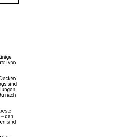
inige
rtel von
 Decken
ngs sind
belungen
 du nach
beste
t – den
gen
sind