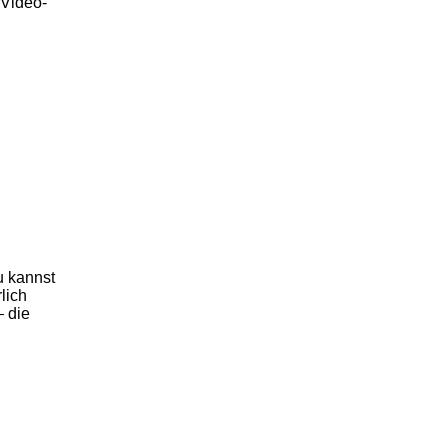
 Video-
u kannst
lich
– die