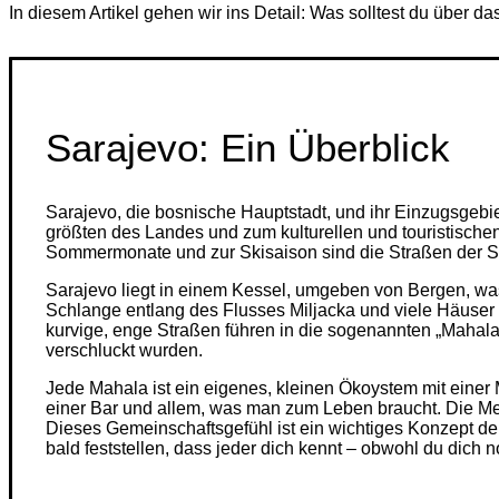
In diesem Artikel gehen wir ins Detail: Was solltest du über d
Sarajevo: Ein Überblick
Sarajevo, die bosnische Hauptstadt, und ihr Einzugsgebi
größten des Landes und zum kulturellen und touristisch
Sommermonate und zur Skisaison sind die Straßen der St
Sarajevo liegt in einem Kessel, umgeben von Bergen, was
Schlange entlang des F
lusses Miljacka
und viele Häuser
kurvige, enge Straßen führen in die sogenannten „Mahalas
verschluckt wurden.
Jede Mahala ist ein eigenes, kleinen Ökoystem mit eine
einer Bar und allem, was man zum Leben braucht. Die Me
Dieses
Gemeinschaftsgefühl ist ein wichtiges Konzept de
bald feststellen, dass jeder dich kennt – obwohl du dich no