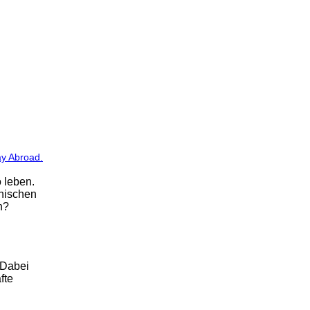
Way Abroad.
 leben.
snischen
n?
 Dabei
fte