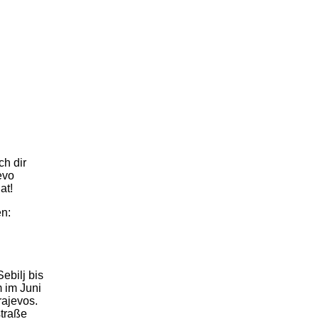
ch dir
evo
at!
en:
ebilj bis
 im Juni
rajevos.
straße