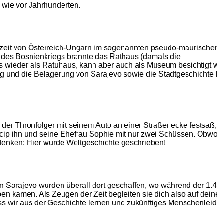
 wie vor Jahrhunderten.
eit von Österreich-Ungarn im sogenannten pseudo-maurischen 
nd des Bosnienkriegs brannte das Rathaus (damals die
es wieder als Ratuhaus, kann aber auch als Museum besichtigt 
g und die Belagerung von Sarajevo sowie die Stadtgeschichte 
s der Thronfolger mit seinem Auto an einer Straßenecke festsaß,
ncip ihn und seine Ehefrau Sophie mit nur zwei Schüssen. Obwo
 denken: Hier wurde Weltgeschichte geschrieben!
von Sarajevo wurden überall dort geschaffen, wo während der 1.
n kamen. Als Zeugen der Zeit begleiten sie dich also auf dein
ss wir aus der Geschichte lernen und zukünftiges Menschenlei