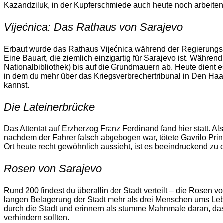
Kazandziluk, in der Kupferschmiede auch heute noch arbeiten
Vijećnica: Das Rathaus von Sarajevo
Erbaut wurde das Rathaus Vijećnica während der Regierungsz
Eine Bauart, die ziemlich einzigartig für Sarajevo ist. Währe
Nationalbibliothek) bis auf die Grundmauern ab. Heute dient 
in dem du mehr über das Kriegsverbrechertribunal in Den Haa
kannst.
Die Lateinerbrücke
Das Attentat auf Erzherzog Franz Ferdinand fand hier statt. Al
nachdem der Fahrer falsch abgebogen war, tötete Gavrilo Pri
Ort heute recht gewöhnlich aussieht, ist es beeindruckend zu
Rosen von Sarajevo
Rund 200 findest du überallin der Stadt verteilt – die Rosen 
langen Belagerung der Stadt mehr als drei Menschen ums Lebe
durch die Stadt und erinnern als stumme Mahnmale daran, da
verhindern sollten.