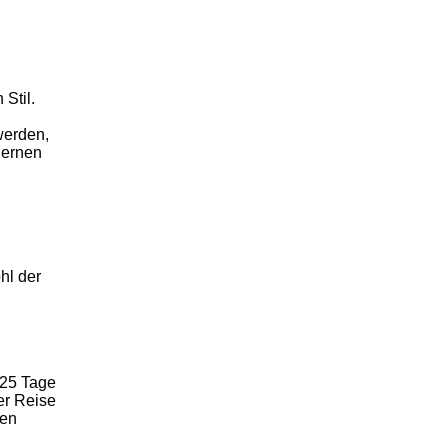
Stil.
werden,
lernen
hl der
425 Tage
er Reise
den