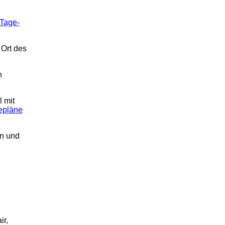
Tage-
 Ort des
n
 mit
epläne
en und
ir,