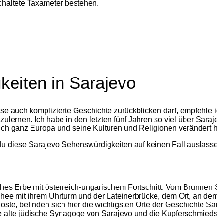
chaltete Taxameter bestehen.
keiten in Sarajevo
ise auch komplizierte Geschichte zurückblicken darf, empfehle i
ulernen. Ich habe in den letzten fünf Jahren so viel über Saraj
auch ganz Europa und seine Kulturen und Religionen verändert h
t du diese Sarajevo Sehenswürdigkeiten auf keinen Fall auslass
ches Erbe mit österreich-ungarischem Fortschritt: Vom Brunnen S
chee mit ihrem Uhrturm und der Lateinerbrücke, dem Ort, an dem
öste, befinden sich hier die wichtigsten Orte der Geschichte Sa
 die alte jüdische Synagoge von Sarajevo und die Kupferschmied