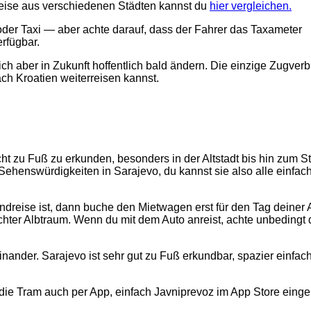
reise aus verschiedenen Städten kannst du
hier vergleichen.
der Taxi — aber achte darauf, dass der Fahrer das Taxameter
erfügbar.
sich aber in Zukunft hoffentlich bald ändern. Die einzige Zugver
h Kroatien weiterreisen kannst.
icht zu Fuß zu erkunden, besonders in der Altstadt bis hin zum St
Sehenswürdigkeiten in Sarajevo, du kannst sie also alle einfac
dreise ist, dann buche den Mietwagen erst für den Tag deiner 
chter Albtraum. Wenn du mit dem Auto anreist, achte unbedingt 
nander. Sarajevo ist sehr gut zu Fuß erkundbar, spazier einfac
 die Tram auch per App, einfach Javniprevoz im App Store eing