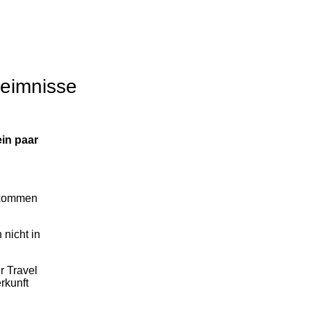
heimnisse
ein paar
ckkommen
 nicht in
r Travel
rkunft