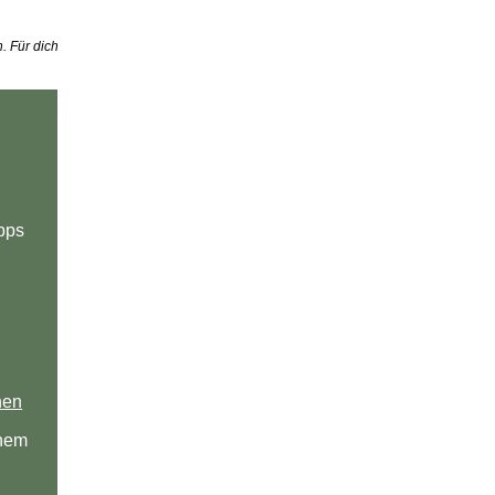
. Für dich
ipps
hen
chem