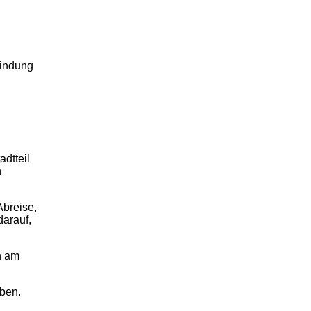
bindung
adtteil
h
Abreise,
darauf,
h am
eben.