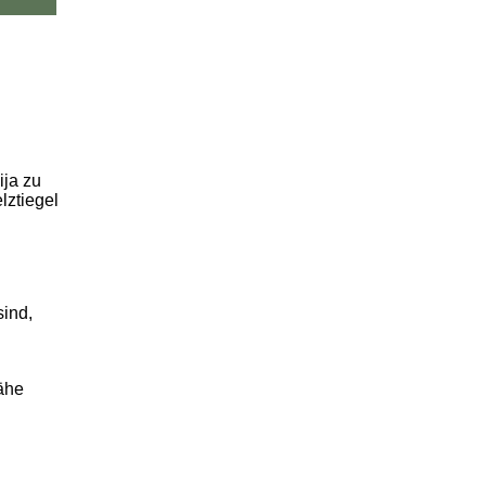
ija zu
lztiegel
sind,
Nähe