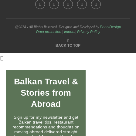
@2024 - All Rights Reserved. Designed and Developed by
PenciDesign
Data protection
|
Imprint
|
Privacy Policy
BACK TO TOP
Balkan Travel &
Stories from
Abroad
Sign up for my newsletter and get
Balkan travel tips, restaurant
recommendations and thoughts on
moving abroad delivered straight