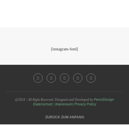
[instagram-feed]
@2024 - All Right Reserved. Designed and Developed by
PenciDesign
Datenschutz
|
Impressum
|
Privacy Policy
ZURÜCK ZUM ANFANG