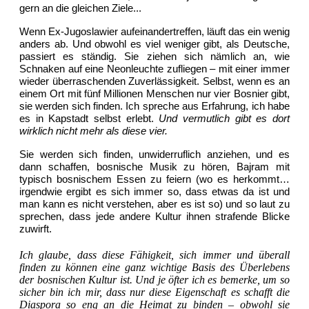
gern an die gleichen Ziele..
.
Wenn Ex-Jugoslawier aufeinandertreffen, läuft das ein wenig
anders ab. Und obwohl es viel weniger gibt, als Deutsche,
passiert es ständig. Sie ziehen sich nämlich an, wie
Schnaken auf eine Neonleuchte zufliegen – mit einer immer
wieder überraschenden Zuverlässigkeit. Selbst, wenn es an
einem Ort mit fünf Millionen Menschen nur vier Bosnier gibt,
sie werden sich finden. Ich spreche aus Erfahrung, ich habe
es in Kapstadt selbst erlebt.
Und vermutlich gibt es dort
wirklich nicht mehr als diese vier.
Sie werden sich finden, unwiderruflich anziehen, und es
dann schaffen, bosnische Musik zu hören, Bajram mit
typisch bosnischem Essen zu feiern (wo es herkommt…
irgendwie ergibt es sich immer so, dass etwas da ist und
man kann es nicht verstehen, aber es ist so) und so laut zu
sprechen, dass jede andere Kultur ihnen strafende Blicke
zuwirft.
Ich glaube, dass diese Fähigkeit, sich immer und überall
finden zu können eine ganz wichtige Basis des Überlebens
der bosnischen Kultur ist. Und je öfter ich es bemerke, um so
sicher bin ich mir, dass nur diese Eigenschaft es schafft die
Diaspora so eng an die Heimat zu binden – obwohl sie