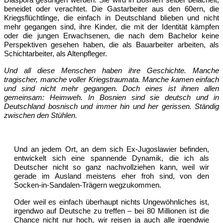
Diaspora gesungen werden. Sie wird in Bosnien selber belächelt,
beneidet oder verachtet. Die Gastarbeiter aus den 60ern, die
Kriegsflüchtlinge, die einfach in Deutschland blieben und nicht
mehr gegangen sind, ihre Kinder, die mit der Identität kämpfen
oder die jungen Erwachsenen, die nach dem Bachelor keine
Perspektiven gesehen haben, die als Bauarbeiter arbeiten, als
Schichtarbeiter, als Altenpfleger.
Und all diese Menschen haben ihre Geschichte. Manche
tragischer, manche voller Kriegstraumata. Manche kamen einfach
und sind nicht mehr gegangen. Doch eines ist ihnen allen
gemeinsam: Heimweh. In Bosnien sind sie deutsch und in
Deutschland bosnisch und immer hin und her gerissen. Ständig
zwischen den Stühlen.
Und an jedem Ort, an dem sich Ex-Jugoslawier befinden,
entwickelt sich eine spannende Dynamik, die ich als
Deutscher nicht so ganz nachvollziehen kann, weil wir
gerade im Ausland meistens eher froh sind, von den
Socken-in-Sandalen-Trägern wegzukommen.
Oder weil es einfach überhaupt nichts Ungewöhnliches ist,
irgendwo auf Deutsche zu treffen – bei 80 Millionen ist die
Chance nicht nur hoch, wir reisen ja auch alle irgendwie