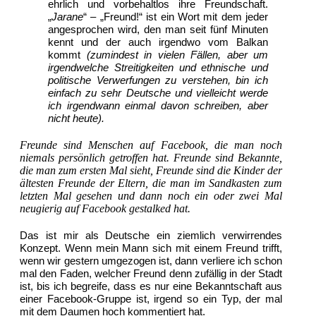
ehrlich und vorbehaltlos ihre Freundschaft.
„
Jarane
“ – „Freund!“ ist ein Wort mit dem jeder
angesprochen wird, den man seit fünf Minuten
kennt und der auch irgendwo vom Balkan
kommt
(zumindest in vielen Fällen, aber um
irgendwelche Streitigkeiten und ethnische und
politische Verwerfungen zu verstehen, bin ich
einfach zu sehr Deutsche und vielleicht werde
ich irgendwann einmal davon schreiben, aber
nicht heute).
Freunde sind Menschen auf Facebook, die man noch
niemals persönlich getroffen hat. Freunde sind Bekannte,
die man zum ersten Mal sieht, Freunde sind die Kinder der
ältesten Freunde der Eltern, die man im Sandkasten zum
letzten Mal gesehen und dann noch ein oder zwei Mal
neugierig auf Facebook gestalked hat.
Das ist mir als Deutsche ein ziemlich verwirrendes
Konzept. Wenn mein Mann sich mit einem Freund trifft,
wenn wir gestern umgezogen ist, dann verliere ich schon
mal den Faden, welcher Freund denn zufällig in der Stadt
ist, bis ich begreife, dass es nur eine Bekanntschaft aus
einer Facebook-Gruppe ist, irgend so ein Typ, der mal
mit dem Daumen hoch kommentiert hat.